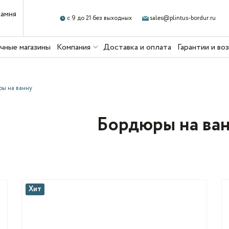
камня
с 9 до 21 без выходных
sales@plintus-bordur.ru
чные магазины
Компания
Доставка и оплата
Гарантии и во
ы на ванну
Бордюры на ва
Хит