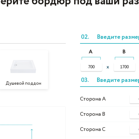
ерите бордюр под ваши ра
02.
Введите разме
A
B
03.
Введите разме
Душевой поддон
Сторона А
Сторона B
Сторона C