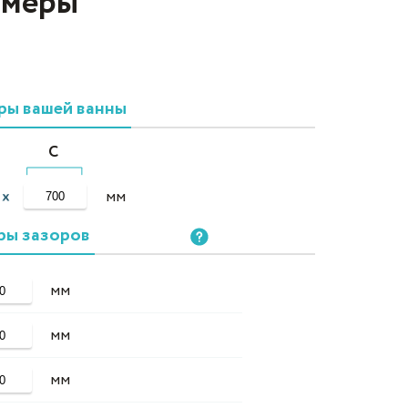
змеры
ры вашей ванны
C
мм
ры зазоров
мм
мм
мм