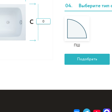
04.
Выберите тип 
ПШ
П
о
д
о
б
р
а
т
ь